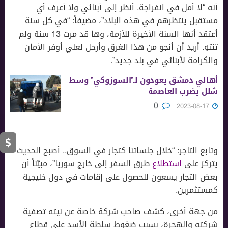
أنه “لا أمل في انفراجة. أنظر إلى أبنائي ولا أعرف أي
مستقبل ينتظرهم في هذه البلاد”، مضيفاً: “في كل سنة
أعتقد أنها السنة الأخيرة للأزمة، وها قد مرت 13 سنة ولم
تنتهِ. أريد أن أنجو من هذا الغرق وأرحل لعلي أوفر الأمان
والكرامة لأبنائي في بلد جديد”.
أهالي دمشق يعودون لـ”السوزوكي” وسط
شلل يضرب العاصمة
0
2023-08-17
وتابع التاجر: “خلال جلساتنا كتجار في السوق.. أصبح الحديث
يتركز على
استطلاع
طرق السفر إلى خارج سوريا”، مبيّناً أن
بعض التجار يسعون للحصول على إقامات في دول خليجية
كمستثمرين.
من جهة أخرى، كشف صاحب شركة خاصة عن نيته تصفية
شركته والهجرة، بسبب ضغوط سلطة الأسد على قطاع