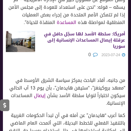
يسمّه – قوله: “نحن على استعداد للعودة إلى مجلس الأمن
إذا لم تتمكن الأمم المتحدة من إجراء بعض العمليات
المنطقية لمواصلة هذه
المساعدة
المنقذة للحياة”.
أمريكا: سلطة الأسد لها سجّل حافل في
عرقلة إيصال المساعدات الإنسانية إلى
سوريا
0
2023-07-24
من جانبه، أفاد الباحث بمركز سياسة الشرق الأوسط في
“معهد بروكينغز”، “ستيفن هايدمان”، بأن يوم 13 آب الحالي
سيكون اختباراً لنوايا سلطة الأسد بشأن
إيصال
المساعدات
الإنسانية.
كما أعرب “هايدمان” عن أمله في أن تبدأ الحكومات الغربية
بالتنفيذ الفعلي للخطط البديلة، التي ألمحت العام الماضي
إلى إمكانية استخدامها في حال استخدام روسيا حق النقض