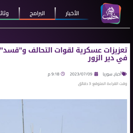
الأخبار
البرامج
وثائ
تعزيزات عسكرية لقوات التحالف و”قسد” و
في دير الزور
أخبار
,
سوريا
2023/07/09
9:18 م
وقت القراءة المتوقع:
3
دقائق