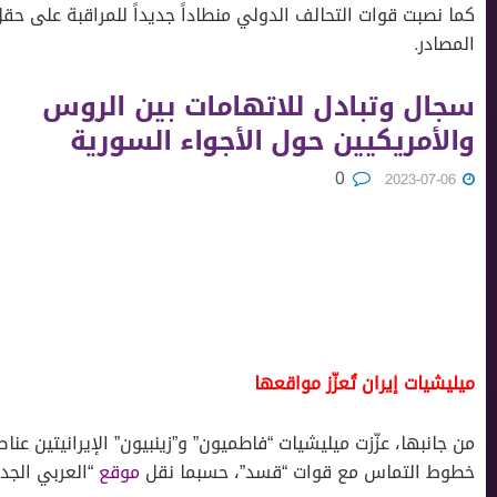
كما نصبت قوات التحالف الدولي منطاداً جديداً للمراقبة على حقل
المصادر.
سجال وتبادل للاتهامات بين الروس
واﻷمريكيين حول اﻷجواء السورية
0
2023-07-06
ميليشيات إيران تُعزّز مواقعها
من جانبها، عزّزت ميليشيات “فاطميون” و”زينبيون” الإيرانيتين ع
خطوط التماس مع قوات “قسد”، حسبما نقل
موقع
“العربي الجدي