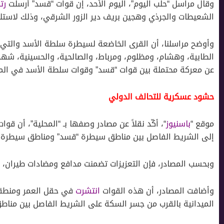
وقال مراسل “حلب اليوم”، اليوم الأحد، إن قوات “قسد” أرسلت
رتل
الشعيطات والجرذي وهجين بريف دير الزور الشرقي، وذلك لاستلا
وأوضح مراسلنا، أن القرى الخاضعة لسيطرة سلطة الأسد والتي
الطابية، وهشام، ومظلوم، ومرباط، والصالحية، والحسينية، شهد
عن معركة محتملة بين قوات “قسد” وقوات سلطة الأسد في الم
حشود عسكرية للتحالف الدولي
موقع “
باسنيوز
“، أكّد نقلاً عن مصادر وصفها بـ “المحلية”، أن ق
إلى الشريط الفاصل بين مناطق سيطرة “قسد” ومناطق سيطرة س
وبحسب المصادر، فإن التعزيزات تضمنت مدافع ومضادات طيران، با
وأضافت المصادر، أن هذه القوات
انتشرت
في حقل العمر ومنطقة 
الميدانية بالقرب من جسر السكة على الشريط الفاصل بين من