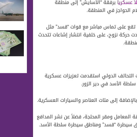
اً عسكرياً
برفقة “الأسايش” إلى منطقة
م الحواجز في المنطقة.
 تقع على تماس مباشر مع قوات “قسد” مثل
ت حركة نزوح، على خلفية انتشار إشاعات تتحدث
نطقة.
وات التحالف الدولي استقدمت تعزيزات عسكرية
لطة الأسد في دير الزور.
لإضافة إلى مئات العناصر والسيارات العسكرية.
المعامل ومقر المحلجة، فضلاً عن نشر المدافع
اطق سيطرة “قسد” ومناطق سيطرة سلطة الأسد.