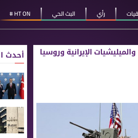
قيات
رأي
البث الحي
HT ON #
الميليشيات الإيرانية وروسيا
أحدث ال