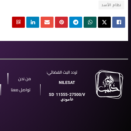
نظام الأسد
تردد البث الفضائي:
من نحن
NILESAT
تواصل معنا
SD
11555-27500/V
عامودي