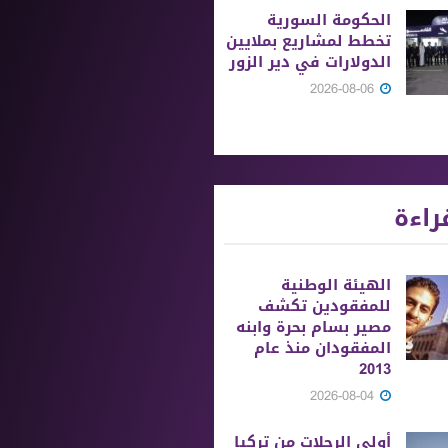
الحكومة السورية
تخطط لمشاريع بملايين
الدولارات في دير الزور
2026-08-06
راءة
الهيئة الوطنية
للمفقودين تكشف
مصير بسام بحرة وابنه
المفقودان منذ عام
2013
2026-08-04
أولى الرحلات من ‏تركيا