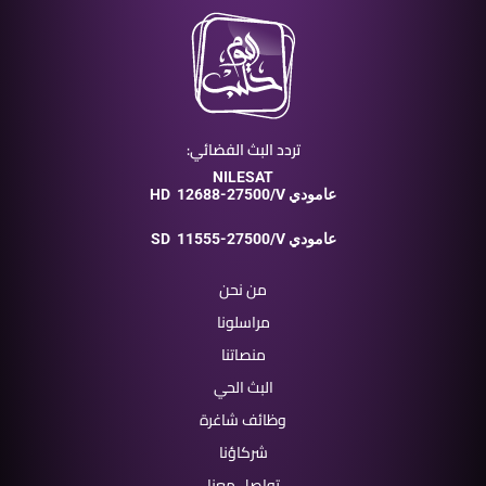
تردد البث الفضائي:
NILESAT
12688-27500/V عامودي
HD
11555-27500/V عامودي
SD
من نحن
مراسلونا
منصاتنا
البث الحي
وظائف شاغرة
شركاؤنا
تواصل معنا