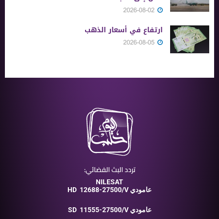
2026-08-02
ارتفاع في أسعار الذهب
2026-08-05
تردد البث الفضائي:
NILESAT
12688-27500/V عامودي
HD
11555-27500/V عامودي
SD