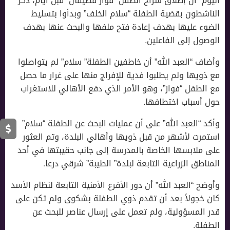
اليوم” أن إطلاق سراح الطفل” فواز قطيفان” قبل أيام، ذكر
الناشطون بقضية الطفلة “سلام الخلف” وبدأوا بتسليط
الضوء عليها بهدف إعادة فتح ملفها والبحث عنها بهدف
الوصول إلى الفاعلين.
وأضاف “العبد الله” أن خاطفين الطفلة” سلام” لم يتواصلوا
مع ذويها ولم يطلبوا فدية للإفراج منها على غرار ما حصل
مع الطفل “فواز”، وهو الأمر الذي دفع الأهالي للاستغراب
حول أسباب اختطافها.
وأكد “العبد الله” على أن عمليات البحث عن الطفلة “سلام”
استمرت لأشهر من قبل ذويها وأهالي البلدة، وتم العثور
على ملابسها الخاصة بالمدرسة إلى جانب حقيبتها في أحد
المناطق الزراعية التابعة لبلدة” الطيبة” شرقي درعا.
وأوضح “العبد الله” أن دور الأفرع الأمنية التابعة لنظام الأسد
كان خجولاً بعد أن تقدم ذوي الطفلة بشكوى ولم تكن على
قدر المسؤولية، ولم تعمل على إرسال عناصر للبحث عن
الطفلة.