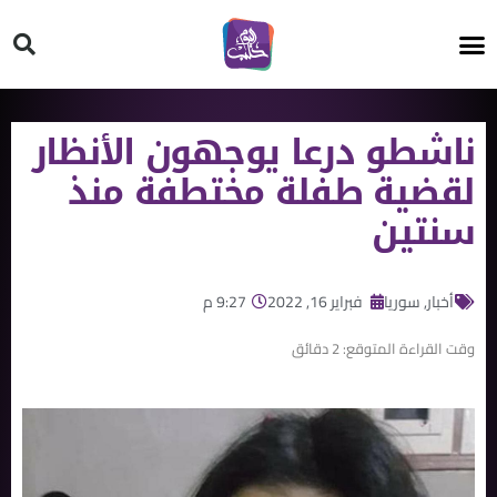
HT ON #
ناشطو درعا يوجهون الأنظار
لقضية طفلة مختطفة منذ
سنتين
أخبار
,
سوريا
فبراير 16, 2022
9:27 م
وقت القراءة المتوقع:
2
دقائق