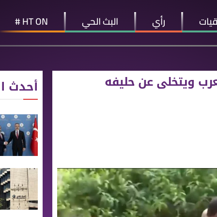
قيات
رأي
البث الحي
HT ON #
رب ويتخلى عن حليفه
أحدث ال