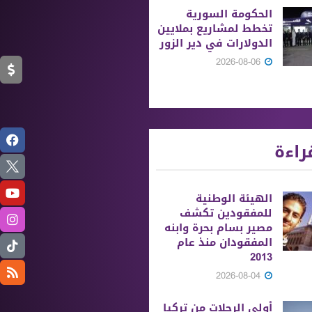
الحكومة السورية
تخطط لمشاريع بملايين
الدولارات في دير الزور
2026-08-06
راءة
الهيئة الوطنية
للمفقودين تكشف
مصير بسام بحرة وابنه
المفقودان منذ عام
2013
2026-08-04
أولى الرحلات من ‏تركيا