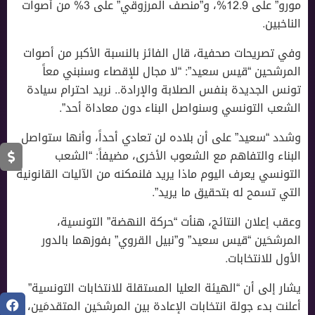
مورو” على 12.9%، و”منصف المرزوقي” على 3% من أصوات
الناخبين.
وفي تصريحات صحفية، قال الفائز بالنسبة الأكبر من أصوات
المرشحين “قيس سعيد”: “لا مجال للإقصاء وسنبني معاً
تونس الجديدة بنفس الصلابة والإرادة.. نريد احترام سيادة
الشعب التونسي وسنواصل البناء دون معاداة أحد”.
وشدد “سعيد” على أن بلاده لن تعادي أحداً، وأنها ستواصل
البناء والتفاهم مع الشعوب الأخرى، مضيفاً: “الشعب
التونسي يعرف اليوم ماذا يريد فلنمكنه من الآليات القانونية
التي تسمح له بتحقيق ما يريد”.
وعقب إعلان النتائج، هنأت “حركة النهضة” التونسية،
المرشحَين “قيس سعيد” و”نبيل القروي” بفوزهما بالدور
الأول للانتخابات.
يشار إلى أن “الهيئة العليا المستقلة للانتخابات التونسية”
أعلنت بدء جولة انتخابات الإعادة بين المرشحَين المتقدمَين،