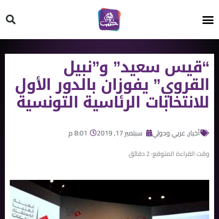
HT ON #
“قيس سعيد” و”نبيل
القروي” يفوزان بالدور الأول
للانتخابات الرئاسية التونسية
أخبار
,
عربي ودولي
سبتمبر 17, 2019
8:01 م
وقت القراءة المتوقع:
2
دقائق