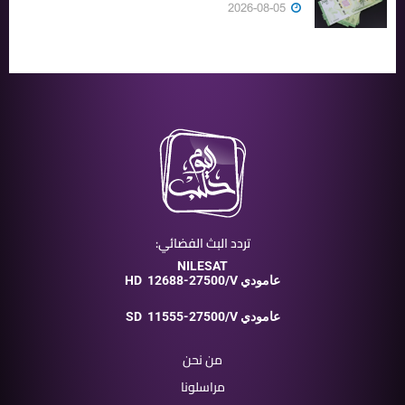
2026-08-05
تردد البث الفضائي:
NILESAT
12688-27500/V عامودي
HD
11555-27500/V عامودي
SD
من نحن
مراسلونا