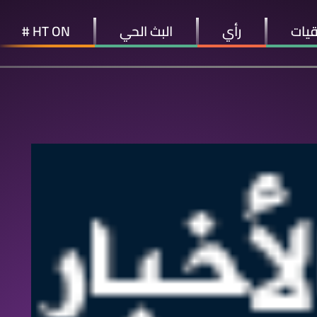
قيات
رأي
البث الحي
HT ON #