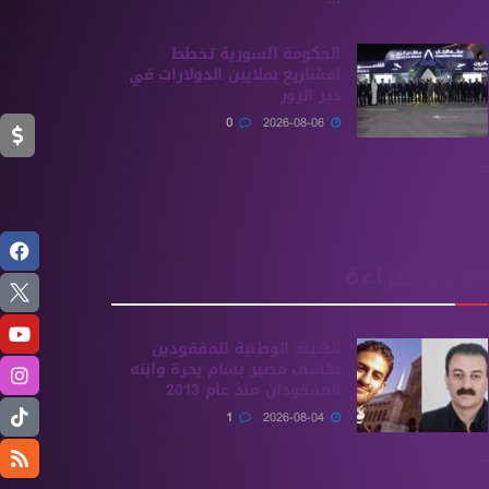
الحكومة السورية تخطط
لمشاريع بملايين الدولارات في
دير الزور
0
2026-08-06
...
الأكثر قراءة
الهيئة الوطنية للمفقودين
تكشف مصير بسام بحرة وابنه
المفقودان منذ عام 2013
1
2026-08-04
...