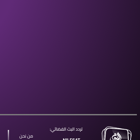
تردد البث الفضائي:
من نحن
NILESAT