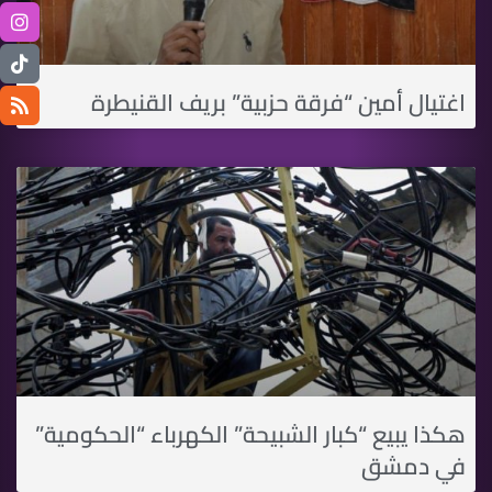
اغتيال أمين “فرقة حزبية” بريف القنيطرة
هكذا يبيع “كبار الشبيحة” الكهرباء “الحكومية”
في دمشق