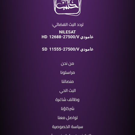
تردد البث الفضائي:
NILESAT
12688-27500/V عامودي
HD
11555-27500/V عامودي
SD
من نحن
مراسلونا
منصاتنا
البث الحي
وظائف شاغرة
شركاؤنا
تواصل معنا
سياسة الخصوصية