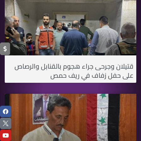
قتيلان وجرحى جراء هجوم بالقنابل والرصاص
على حفل زفاف في ريف حمص