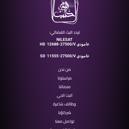
تردد البث الفضائي:
NILESAT
12688-27500/V عامودي
HD
11555-27500/V عامودي
SD
من نحن
مراسلونا
منصاتنا
البث الحي
وظائف شاغرة
شركاؤنا
تواصل معنا