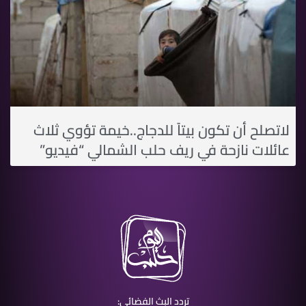
لاتصلح أن تكون بيتاً للدجاج..خيمة تؤوي ثلاث
عائلات نازحة في ريف حلب الشمالي “فيديو”
تردد البث الفضائي: