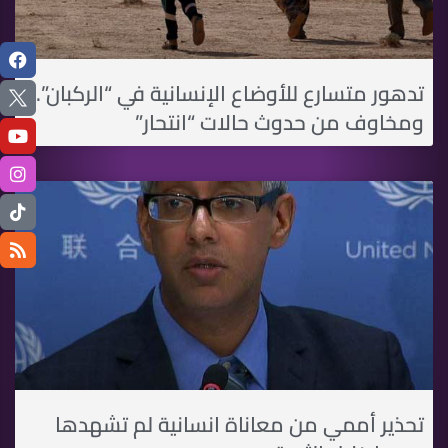
تدهور متسارع للأوضاع الإنسانية في “الركبان”..
ومخاوف من حدوث حالات “انتحار”
تحذير أممي من معاناة انسانية لم تشهدها