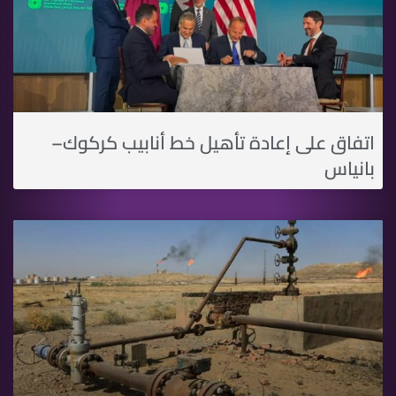
اتفاق على إعادة تأهيل خط أنابيب كركوك–
بانياس