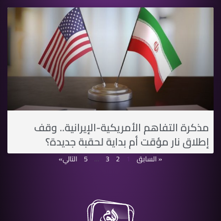
مذكرة التفاهم الأمريكية-الإيرانية.. وقف
إطلاق نار مؤقت أم بداية لحقبة جديدة؟
« السابق
1
2
3
…
5
التالي»