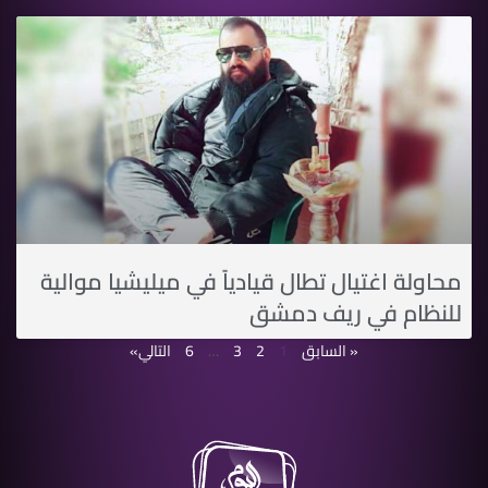
محاولة اغتيال تطال قيادياً في ميليشيا موالية
للنظام في ريف دمشق
« السابق
1
2
3
…
6
التالي»