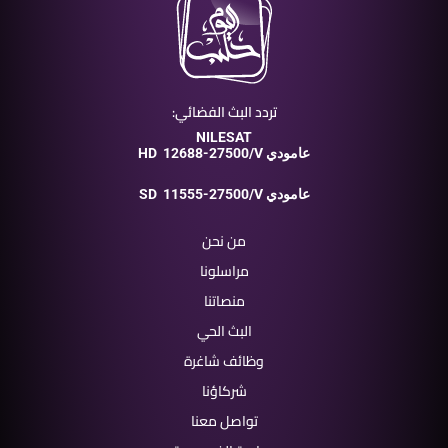
تردد البث الفضائي:
NILESAT
12688-27500/V عامودي
HD
11555-27500/V عامودي
SD
من نحن
مراسلونا
منصاتنا
البث الحي
وظائف شاغرة
شركاؤنا
تواصل معنا