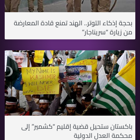
بحجة إذكاء التوتر.. الهند تمنع قادة المعارضة
من زيارة “سريناجار”
باكستان ستحيل قضية إقليم “كشمير” إلى
محكمة العدل الدولية