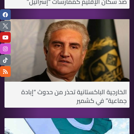
ضد سكان الإقليم كممارسات “إسرائيل”
الخارجية الباكستانية تحذر من حدوث “إبادة
جماعية” في كشمير