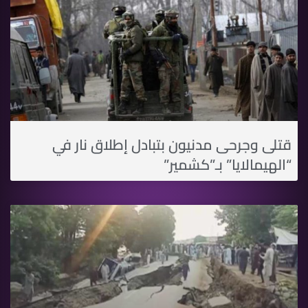
قتلى وجرحى مدنيون بتبادل إطلاق نار في
“الهيمالايا” بـ”كشمير”