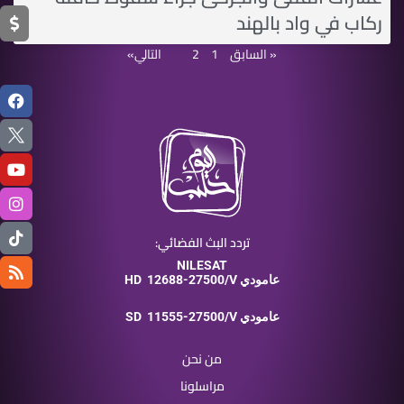
ركاب في واد بالهند
« السابق
1
2
3
التالي»
تردد البث الفضائي:
NILESAT
12688-27500/V عامودي
HD
11555-27500/V عامودي
SD
من نحن
مراسلونا