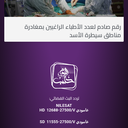
رقم صادم لعدد اﻷطباء الراغبين بمغادرة
مناطق سيطرة اﻷسد
تردد البث الفضائي:
NILESAT
12688-27500/V عامودي
HD
11555-27500/V عامودي
SD