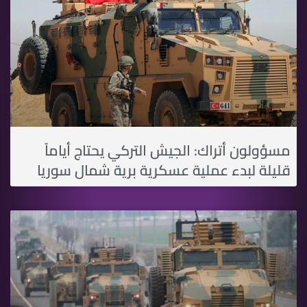
مسؤولون أتراك: الجيش التركي يحتاج أياماً
قليلة لبدء عملية عسكرية برية شمال سوريا