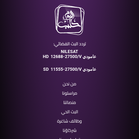
تردد البث الفضائي:
NILESAT
12688-27500/V عامودي
HD
11555-27500/V عامودي
SD
من نحن
مراسلونا
منصاتنا
البث الحي
وظائف شاغرة
شركاؤنا