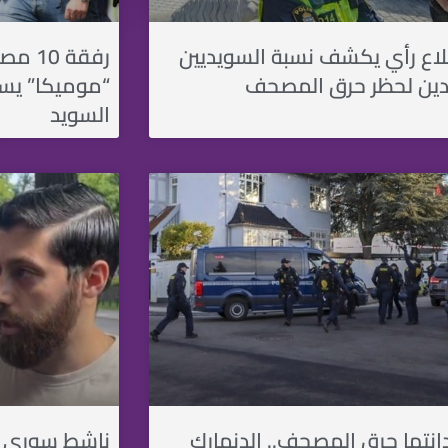
اع رأي يكشف نسبة السويديين
دين لحظر حرق المصحف
“موميكا” يست
السويد
دانتها حرق المصحف.. الدنمارك
ناشط سوري يف