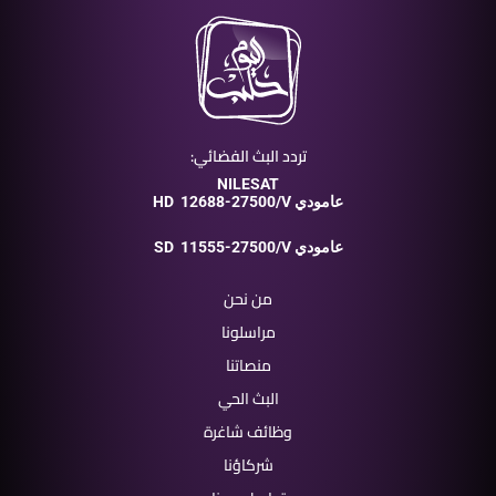
تردد البث الفضائي:
NILESAT
12688-27500/V عامودي
HD
11555-27500/V عامودي
SD
من نحن
مراسلونا
منصاتنا
البث الحي
وظائف شاغرة
شركاؤنا