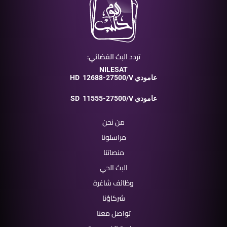
تردد البث الفضائي:
NILESAT
12688-27500/V عامودي
HD
11555-27500/V عامودي
SD
من نحن
مراسلونا
منصاتنا
البث الحي
وظائف شاغرة
شركاؤنا
تواصل معنا