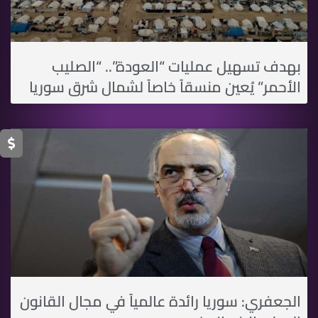
بهدف تسهيل عمليات “العودة”.. “الصليب
الأحمر” يُعين منسقاً خاصاً لشمال شرق سوريا
الجعفري: سوريا رائدة عالمياً في مجال القانون