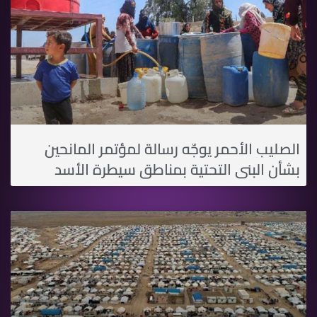
الصليب اﻷحمر يوجّه رسالة لمؤتمر المانحين
بشأن البنى التحتية بمناطق سيطرة اﻷسد