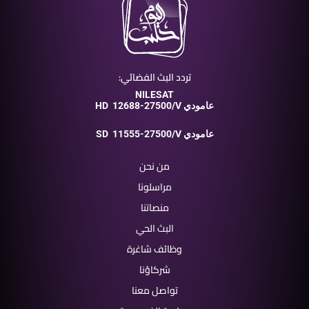
تردد البث الفضائي:
NILESAT
12688-27500/V عامودي
HD
11555-27500/V عامودي
SD
من نحن
مراسلونا
منصاتنا
البث الحي
وظائف شاغرة
شركاؤنا
تواصل معنا