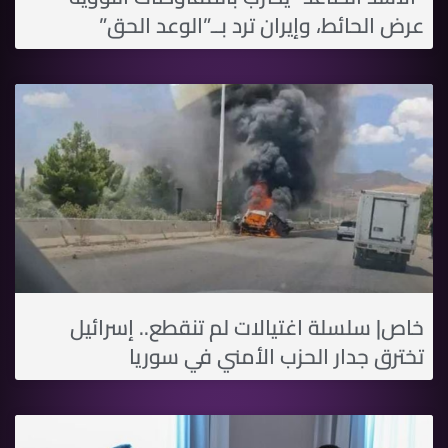
عرض الحائط، وإيران ترد بــ”الوعد الحق”
خاص| سلسلة اغتيالات لم تنقطع.. إسرائيل
تخترق جدار الحزب الأمني في سوريا