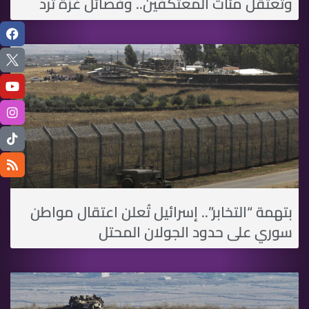
وتعتقل مئات المعتكفين.. وفصائل غزة ترد
بتهمة “التخابر”.. إسرائيل تُعلن اعتقال مواطن
سوري على حدود الجولان المحتل