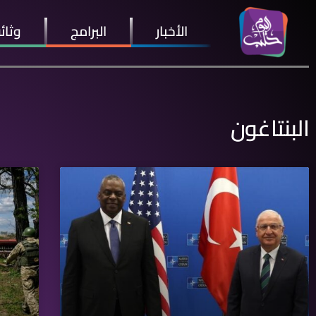
الأخبار
البرامج
وثائ
البنتاغون