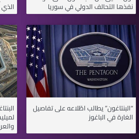
نفذها التحالف الدولي في سوريا
الذي 
“البنتاغون” يطالب اطّلاعه على تفاصيل
البنت
الغارة في الباغوز
لميليش
والعر