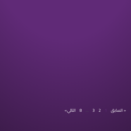
« السابق
1
2
3
…
8
التالي»