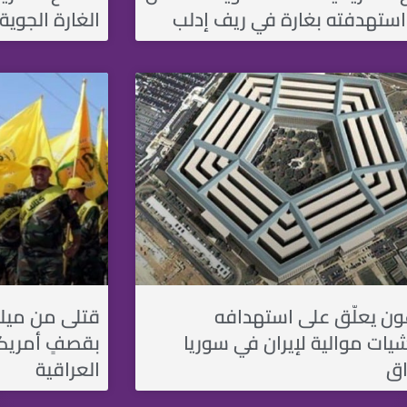
استهدفته بغارة في ريف إدلب
الغارة الجوية ع
اغون يعلّق على استهدافه
قتلى من ميليش
يات موالية لإيران في سوريا
بقصفٍ أمريكي
اق
العراقية