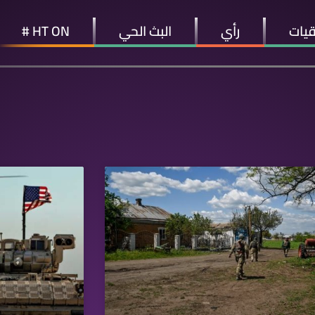
قيات
رأي
البث الحي
HT ON #