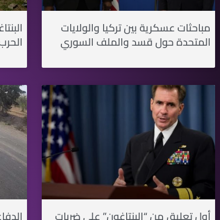
مباحثات عسكرية بين تركيا والولايات
البنت
المتحدة حول قسد والملف السوري
الحرب 
أول تعليق من “البنتاغون” على ضربات
الدفا