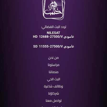
تردد البث الفضائي:
NILESAT
12688-27500/V عامودي
HD
11555-27500/V عامودي
SD
من نحن
مراسلونا
منصاتنا
البث الحي
وظائف شاغرة
شركاؤنا
تواصل معنا