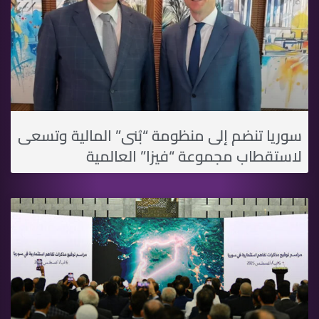
سوريا تنضم إلى منظومة “بُنى” المالية وتسعى
لاستقطاب مجموعة “فيزا” العالمية