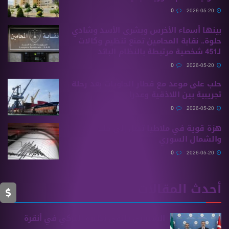
0
2026-05-20
بينها أسماء الأخرس وبشرى الأسد وشادي
حلوة.. نقابة المحامين تمنع تنظيم وكالات
لـ451 شخصية مرتبطة بالنظام البائد
0
2026-05-20
حلب على موعد مع قطار الحاويات بعد رحلة
تجريبية بين اللاذقية وعدرا
0
2026-05-20
هزة قوية في ملاطيا تصل إلى حلب
والشمال السوري
0
2026-05-20
أحدث المقالات
الشيباني يلتقي نظيره التركي في أنقرة