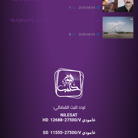
1
2026-08-04
أولى الرحلات من ‏تركيا وألمانيا والسعودية
تصل إلى حلب
0
2026-08-02
تردد البث الفضائي:
NILESAT
12688-27500/V عامودي
HD
11555-27500/V عامودي
SD