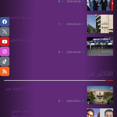
0
2026-08-06
الرقابة المالية تكشف ملفات فساد قديمة
1
2026-08-06
الحكومة السورية تخطط لمشاريع بملايين
الدولارات في دير الزور
0
2026-08-06
الأكثر قراءة
تقديم طلبات معادلة الشهادات الثانوية ‏غير
السورية يبدأ غدًا
0
2026-08-01
الهيئة الوطنية للمفقودين تكشف مصير
بسام بحرة وابنه المفقودان منذ عام 2013