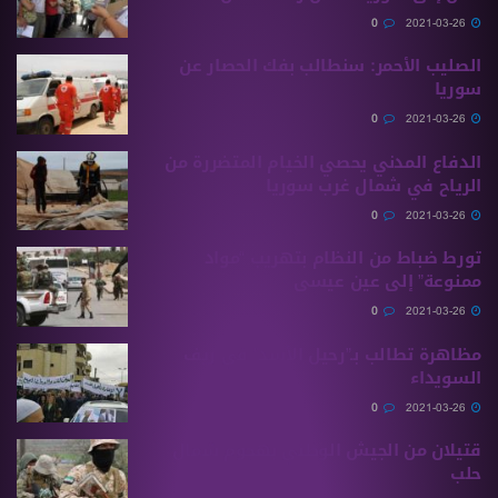
0
2021-03-26
الصليب الأحمر: سنطالب بفك الحصار عن
سوريا
0
2021-03-26
الدفاع المدني يحصي الخيام المتضررة من
الرياح في شمال غرب سوريا
0
2021-03-26
تورط ضباط من النظام بتهريب “مواد
ممنوعة” إلى عين عيسى
0
2021-03-26
مظاهرة تطالب بـ”رحيل الأسد” في ريف
السويداء
0
2021-03-26
قتيلان من الجيش الوطني بهجوم شمال
حلب