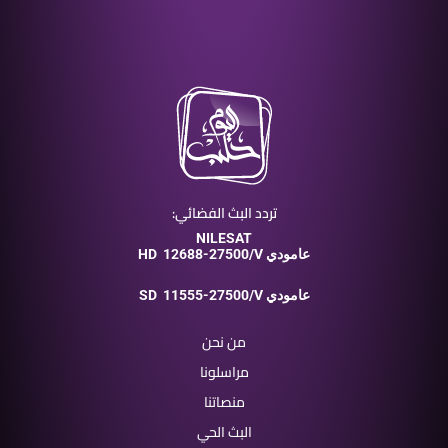
تردد البث الفضائي:
NILESAT
12688-27500/V عامودي
HD
11555-27500/V عامودي
SD
من نحن
مراسلونا
منصاتنا
البث الحي