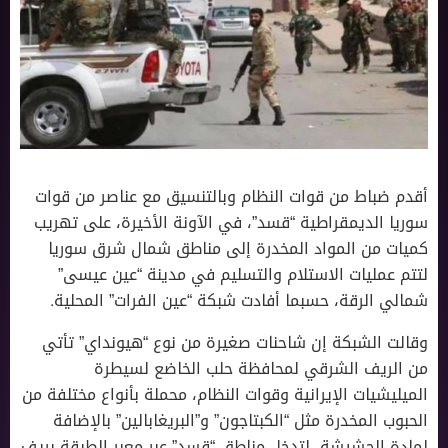
أقدم ضباط من قوات النظام وبالتنسيق مع عناصر من قوات
سوريا الديمقراطية “قسد”، في الآونة الأخيرة، على تهريب
كميات من المواد المخدرة إلى مناطق شمال شرق سوريا
لتتم عمليات الاستلام والتسليم في مدينة “عين عيسى”
شمالي الرقة، حسبما أفادت شبكة “عين الفرات” المحلية.
وقالت الشبكة إن شاحنات صغيرة من نوع “هيونداي” تأتي
من الريف الشرقي لمحافظة حلب الخاضع لسيطرة
الميليشيات الإيرانية وقوات النظام، محملة بأنواع مختلفة من
الحبوب المخدرة مثل “الكبتاجون” و”البريغابالين” بالإضافة
لمادة الحشيشة، لتدخل مناطق “قسد” عبر معبر الطبقة بريف