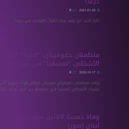
درعا؟
0
2021-01-29
ثنايا الخبر: من يقف وراء اغتيال القيادات في درعا؟
منظمتان حقوقيتان: “قسد” اعتقل
الأشخاص “تعسفياً” في دير الزور
0
2020-10-17
وثقت منظمتان حقوقيتان سوريتان اعتقال قوات سوريا الدي
عشرات الأشخاص تعسفياً في محافظة دير الزور، وذلك خلال ا
وفاة خمسة لاجئين سوريين بحادث 
لبنان (صور)