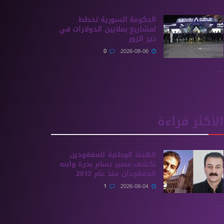
الحكومة السورية تخطط
لمشاريع بملايين الدولارات في
دير الزور
0
2026-08-06
...
الأكثر قراءة
الهيئة الوطنية للمفقودين
تكشف مصير بسام بحرة وابنه
المفقودان منذ عام 2013
1
2026-08-04
...