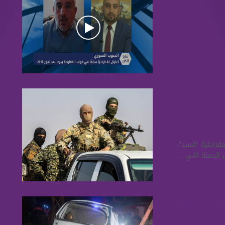
ت عشرات
مقراطية "قسد"،
لحملة التي ...
سير جنوب