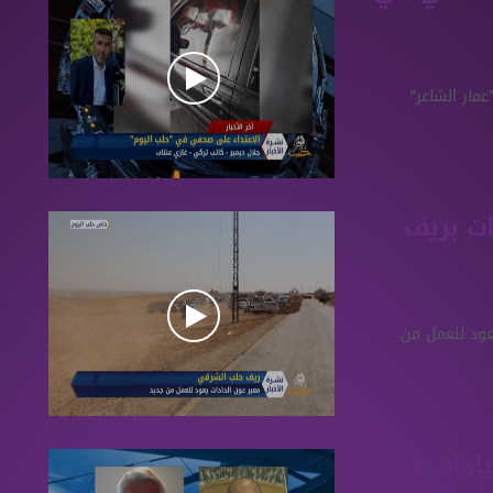
مار الشاعر"
ات بريف
عود للعمل من
قيادات في