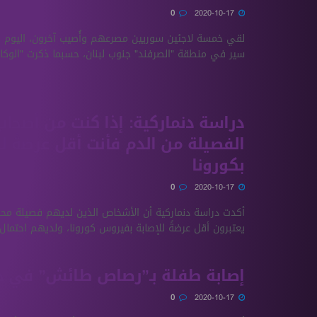
0
2020-10-17
لقي خمسة لاجئين سوريين مصرعهم وأُصيب آخرون، اليوم ا
سير في منطقة "الصرفند" جنوب لبنان، حسبما ذكرت "الوكالة
دراسة دنماركية: إذا كنت من أصحا
الفصيلة من الدم فأنت أقل عرضةً لل
بكورونا
0
2020-10-17
أكدت دراسة دنماركية أن الأشخاص الذين لديهم فصيلة مح
يعتبرون أقل عرضةً للإصابة بفيروس كورونا، ولديهم احتمال 
إصابة طفلة بـ”رصاص طائش” في 
0
2020-10-17