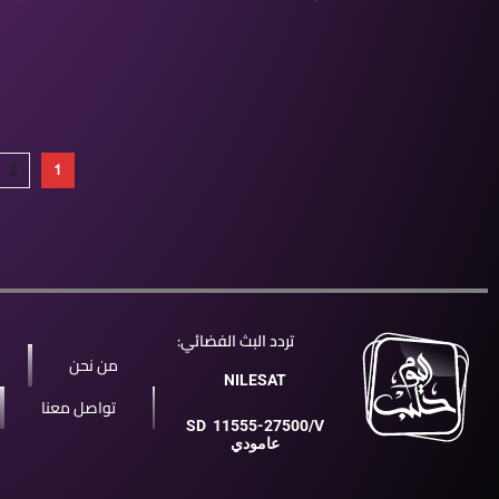
2
1
تردد البث الفضائي:
من نحن
NILESAT
تواصل معنا
SD
11555-27500/V
عامودي