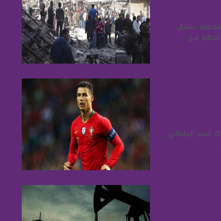
لعاصمة دمشق،
لنظام قبل ...
دفه المئة
ة النجم البرتغالي
..
ة متأثراً