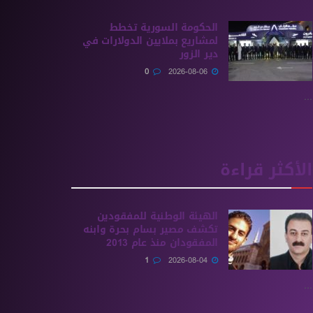
الحكومة السورية تخطط
لمشاريع بملايين الدولارات في
دير الزور
0
2026-08-06
...
الأكثر قراءة
الهيئة الوطنية للمفقودين
تكشف مصير بسام بحرة وابنه
المفقودان منذ عام 2013
1
2026-08-04
...