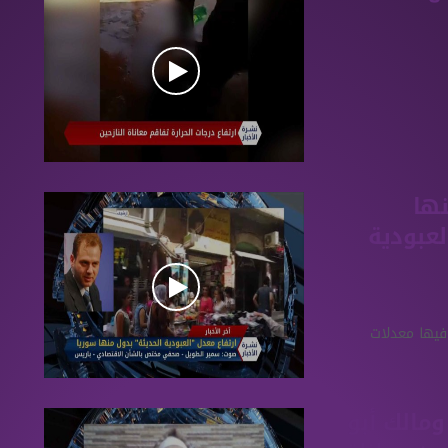
نها
لعبودية
فيها معدلات
ومالك أبو