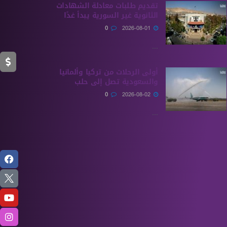
تقديم طلبات معادلة الشهادات
الثانوية ‏غير السورية يبدأ غدًا
0
2026-08-01
...
أولى الرحلات من ‏تركيا وألمانيا
والسعودية تصل إلى حلب
0
2026-08-02
...