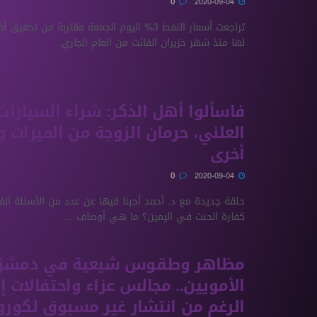
0
2020-09-04
تراجعت أسعار النفط 3% اليوم الجمعة مقتربة من ت
لها منذ شهر حزيران الفائت من العام الجاري.
فاسألوا أهل الذكر: شراء السيارات 
العلني، حرمان الزوجة من الميراث 
أخرى
0
2020-09-04
حلقة جديدة مع د. أحمد أجبنا فيها عن عدد من الأسئلة ال
كفارة الحنث في اليمين؟ ما هي أوصاف ...
مظاهر وطقوس شيعية في دمش
الأمويين.. مجالس عزاء واحتفالات إ
الرغم من انتشار غير مسبوق لكورون