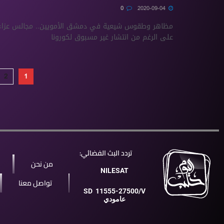
0
2020-09-04
مظاهر وطقوس شيعية في دمشق الأمويين.. مجالس عزاء وا
على الرغم من انتشار غير مسبوق لكورونا
2
1
تردد البث الفضائي:
من نحن
NILESAT
تواصل معنا
SD
11555-27500/V
عامودي