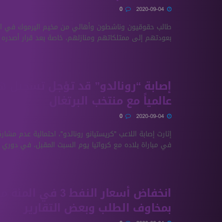
0
2020-09-04
طالب حقوقيون وناشطون وأهالي من مخيم اليرموك في ا
بعودتهم إلى ممتلكاتهم ومنازلهم، خاصة بعد قرار أصدره ا
إصابة “رونالدو” قد تؤجل تسجيل ه
عالمياً مع منتخب البرتغال
0
2020-09-04
إثارت إصابة اللاعب "كريستيانو رونالدو"، احتمالية عدم مشارك
في مباراة بلاده مع كرواتيا يوم السبت المقبل، في دوري .
انخفاض أسعار النفط 3 في المئ
بمخاوف الطلب وبعض التقارير