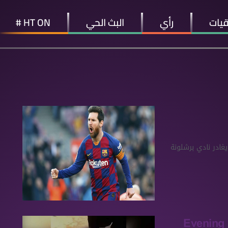
قيات
رأي
البث الحي
HT ON #
غادر نادي برشلونة