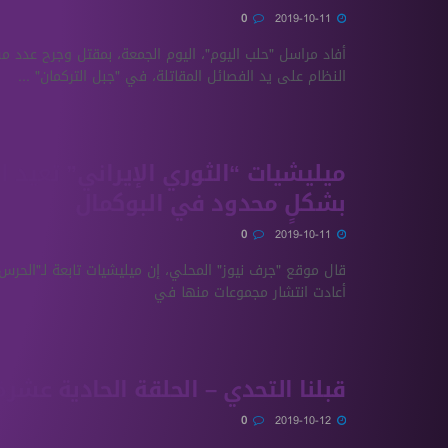
0
2019-10-11
أفاد مراسل "حلب اليوم"، اليوم الجمعة، بمقتل وجرح عدد م
النظام على يد الفصائل المقاتلة، في "جبل التركمان" ...
ميليشيات “الثوري الإيراني” تعيد ا
بشكلٍ محدود في البوكمال
0
2019-10-11
قال موقع "جرف نيوز" المحلي، إن ميليشيات تابعة لـ"الحرس ا
أعادت انتشار مجموعات منها في
قبلنا التحدي – الحلقة الحادية عشرة
0
2019-10-12