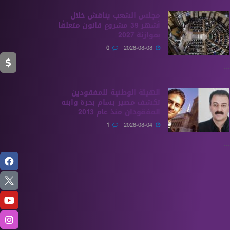
مجلس الشعب يناقش خلال
أشهر 39 مشروع قانون متعلقًا
بموازنة 2027
0
2026-08-08
...
الهيئة الوطنية للمفقودين
تكشف مصير بسام بحرة وابنه
المفقودان منذ عام 2013
1
2026-08-04
...