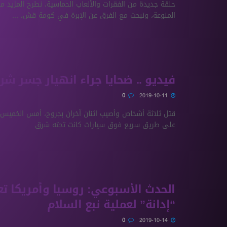
حلقة جديدة من الفقرات والألعاب الحماسية، نطرح المزيد من
المنوعة، ونبحث مع الفرق عن الإبرة في كومة قش، ...
فيديو .. ضحايا جراء انهيار جسر ش
0
2019-10-11
قتل ثلاثة أشخاص وأصيب اثنان آخران بجروح، أمس الخميس، 
على طريق سريع فوق سيارات كانت تحته شرق
الحدث الأسبوعي: روسيا وأمريكا تع
“إدانة” لعملية نبع السلام
0
2019-10-14