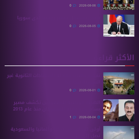
0
2026-08-06
بوتين يستبدل سفير روسيا لدى سوريا
0
2026-08-05
الأكثر قراءة
تقديم طلبات معادلة الشهادات الثانوية ‏غير
السورية يبدأ غدًا
0
2026-08-01
الهيئة الوطنية للمفقودين تكشف مصير
بسام بحرة وابنه المفقودان منذ عام 2013
1
2026-08-04
أولى الرحلات من ‏تركيا وألمانيا والسعودية
تصل إلى حلب