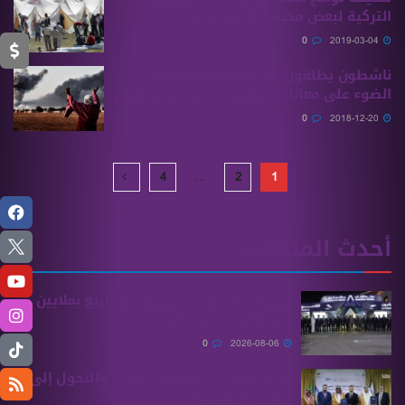
التركية لبعض مخيمات السوريين
0
2019-03-04
ناشطون يطلقون حملة إعلامية لتسليط
الضوء على معاناة المحاصرين شرقي ديرالزور
0
2018-12-20
4
…
2
1
أحدث المقالات
الحكومة السورية تخطط لمشاريع بملايين
الدولارات في دير الزور
0
2026-08-06
خطوة نحو تعزيز أمن الكهرباء والتحول إلى
الطاقة النظيفة