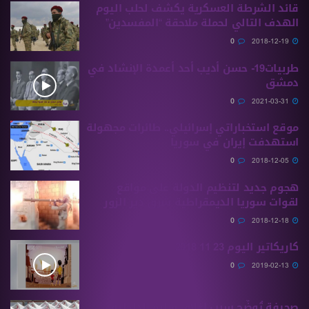
قائد الشرطة العسكرية يكشف لحلب اليوم
الهدف التالي لحملة ملاحقة “المفسدين”
0
2018-12-19
طربيات19- حسن أديب أحد أعمدة الإنشاد في
دمشق
0
2021-03-31
موقع استخباراتي إسرائيلي.. طائرات مجهولة
استهدفت إيران في سوريا
0
2018-12-05
هجوم جديد لتنظيم الدولة على مواقع
لقوات سوريا الديمقراطية شرق دير الزور
0
2018-12-18
كاريكاتير اليوم 23 11 2018
0
2019-02-13
صحيفة تُوضِّح سبب إغلاق وزارة الداخلية