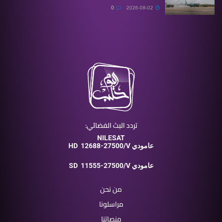
0
2026-08-02
تردد البث الفضائي:
NILESAT
12688-27500/V عامودي
HD
11555-27500/V عامودي
SD
من نحن
مراسلونا
منصاتنا