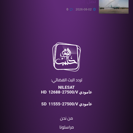
تصل إلى حلب
0
2026-08-02
تردد البث الفضائي:
NILESAT
12688-27500/V عامودي
HD
11555-27500/V عامودي
SD
من نحن
مراسلونا