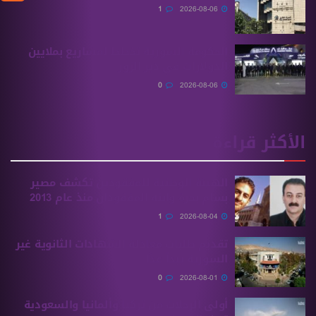
1
2026-08-06
الحكومة السورية تخطط لمشاريع بملايين
الدولارات في دير الزور
0
2026-08-06
الأكثر قراءة
الهيئة الوطنية للمفقودين تكشف مصير
بسام بحرة وابنه المفقودان منذ عام 2013
1
2026-08-04
تقديم طلبات معادلة الشهادات الثانوية ‏غير
السورية يبدأ غدًا
0
2026-08-01
أولى الرحلات من ‏تركيا وألمانيا والسعودية