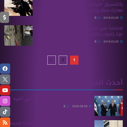
بالتنسيق “الواضح” مع تنظيم الدولة في
معارك حماة وإدلب
0
2019-03-25
احتجاجاً على مجزرة الاحتلال الاسرائيلي في
غزة..إضراب عام في الضفة الغربية المحتلة
0
2019-03-25
2
1
أحدث المقالات
الشيباني يلتقي نظيره التركي في أنقرة
2
2026-08-06
الرقابة المالية تكشف ملفات فساد قديمة