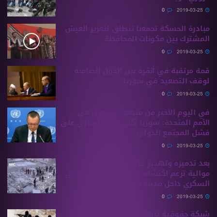
0
2019-03-25
مبادرة الحسكة تجمعنا تنطلق لتعزيز العيش
المشترك بين مكونات المحافظة
0
2019-03-25
قمة مرتقبة في أنقرة بين الدول الضامنة
لوقف التصعيد في سوريا
0
2019-03-25
في اليوم الأخير من منصبه..مسؤول في
الأمم المتحدة: سوريا أكبر مثال مأساوي على
فشل المجتمع الدولي
0
2019-03-25
بعد تدميره وتهجير غالبية أهله..مصادر
موالية تزعم اكتشاف مقبرة جماعية في حي
السكري داخل مدينة حلب
0
2019-03-25
شبكة حقوقية تتهم نظام الأسد وحلفاءه