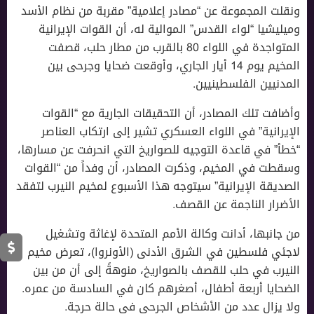
ونقلت المجموعة عن “مصادر إعلامية” مقربة من نظام الأسد
وميليشيا “لواء القدس” الموالية له، أن القوات الإيرانية
المتواجدة في اللواء 80 بالقرب من مطار حلب، قصفت
المخيم يوم 14 أيار الجاري، وأوقعت ضحايا وجرحى بين
المدنيين الفلسطينيين.
وأضافت تلك المصادر، أن التحقيقات الجارية مع “القوات
الإيرانية” في اللواء العسكري تشير إلى ارتكاب العناصر
“خطأ” في قاعدة التوجيه للصواريخ التي انحرفت عن مسارها،
وسقطت في المخيم، وذكرت المصادر، أن وفداً من “القوات
الصديقة الإيرانية” سيتوجه هذا الأسبوع لمخيم النيرب لتفقد
الأضرار الناجمة عن القصف.
من جانبها، أدانت وكالة الأمم المتحدة لإغاثة وتشغيل
لاجئي فلسطين في الشرق الأدنى (الأونروا)، تعرض مخيم
النيرب في حلب للقصف بالصواريخ، منوهةً إلى أن من بين
الضحايا أربعة أطفال، أصغرهم كان في السادسة من عمره.
ولا يزال عدد من الأشخاص الجرحى في حالة حرجة.