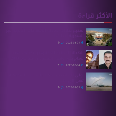
يم طلبات معادلة الشهادات الثانوية ‏غير
ورية يبدأ غدًا
0
هيئة الوطنية للمفقودين تكشف مصير
م بحرة وابنه المفقودان منذ عام 2013
1
ى الرحلات من ‏تركيا وألمانيا والسعودية
ل إلى حلب
0