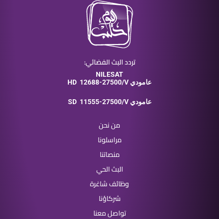
تردد البث الفضائي:
NILESAT
12688-275/V عامودي
HD
11555-275/V عامودي
SD
من نحن
مراسلونا
منصاتنا
البث الحي
وظائف شاغرة
شركاؤنا
تواصل معنا