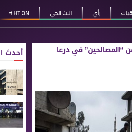
قيات
رأي
البث الحي
HT ON #
من “المصالحين” في درعا
أحدث ال