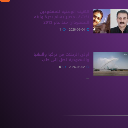
الهيئة الوطنية للمفقودين
تكشف مصير بسام بحرة وابنه
المفقودان منذ عام 2013
1
2026-08-04
...
أولى الرحلات من ‏تركيا وألمانيا
والسعودية تصل إلى حلب
0
2026-08-02
...