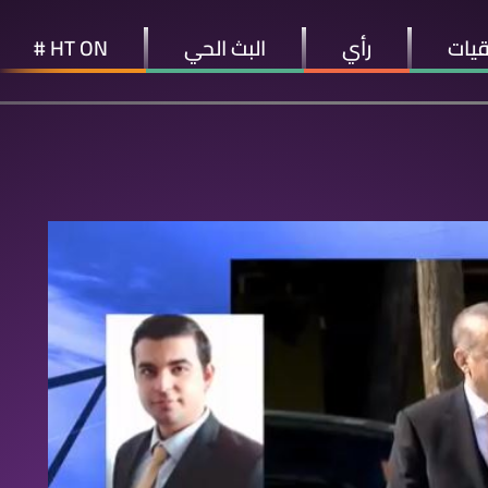
قيات
رأي
البث الحي
HT ON #