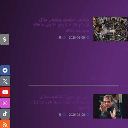
...
مجلس الشعب يناقش خلال
أشهر 39 مشروع قانون متعلقًا
بموازنة 2027
0
2026-08-08
...
الأكثر قراءة
“بي بي سي” تكشف مكان
وجود أحد أبرز مسؤولي مخابرات
الأسد
0
2026-08-08
...