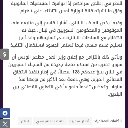
للنظر في إطلاق سراحهم إذا توافرت المقتضيات القانونية،
وفق ما نشرته قناة الوزارة أمس الثلاثاء، على تلغرام.
وفيما يخص الملف اللبناني، أشار القاسم إلى متابعة ملف
الموقوفين والمحكومين السوريين في لبنان، حيث تم
الاتفاق مع السلطات اللبنانية على تسليمهم وقد أنجز
تسليم قسم منهم، فيما تستمر الجهود لاستكمال التنفيذ.
ويأتي ذلك بالتزامن مع إعلان وزير العدل مظهر الويس أن
سوريا تقترب من استلام دفعة جديدة من السجناء السوريين
في لبنان يبلغ عددهم 128 سجيناً، في إطار تنفيذ الاتفاق
القضائي المبرم، وهي دفعة تعد الأكبر من نوعها منذ
سنوات وتعكس تقدماً ملموساً في التعاون القضائي بين
البلدين.
الكلمات المفتاحية:
أخبار سوريا
القضاء الفرنسي
لبنان