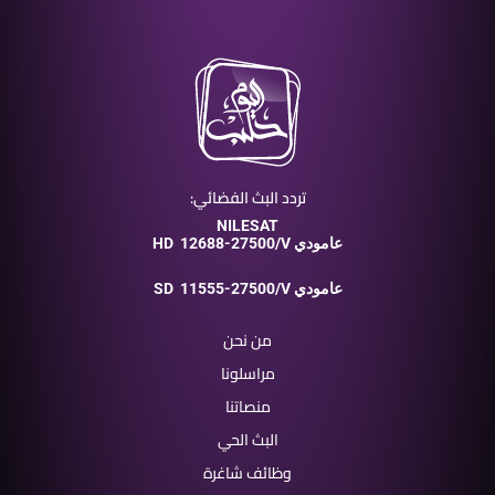
تردد البث الفضائي:
NILESAT
12688-27500/V عامودي
HD
11555-27500/V عامودي
SD
من نحن
مراسلونا
منصاتنا
البث الحي
وظائف شاغرة