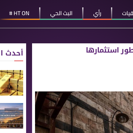
قيات
رأي
البث الحي
HT ON #
طور استثمارها
أحدث ال