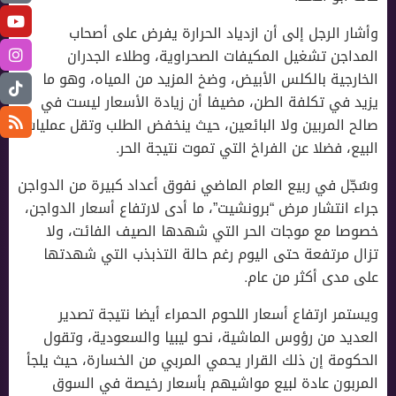
وأشار الرجل إلى أن ازدياد الحرارة يفرض على أصحاب
المداجن تشغيل المكيفات الصحراوية، وطلاء الجدران
الخارجية بالكلس الأبيض، وضخ المزيد من المياه، وهو ما
يزيد في تكلفة الطن، مضيفا أن زيادة الأسعار ليست في
صالح المربين ولا البائعين، حيث ينخفض الطلب وتقل عمليات
البيع، فضلا عن الفراخ التي تموت نتيجة الحر.
وسُجّل في ربيع العام الماضي نفوق أعداد كبيرة من الدواجن
جراء انتشار مرض “برونشيت”، ما أدى لارتفاع أسعار الدواجن،
خصوصا مع موجات الحر التي شهدها الصيف الفائت، ولا
تزال مرتفعة حتى اليوم رغم حالة التذبذب التي شهدتها
على مدى أكثر من عام.
ويستمر ارتفاع أسعار اللحوم الحمراء أيضا نتيجة تصدير
العديد من رؤوس الماشية، نحو ليبيا والسعودية، وتقول
الحكومة إن ذلك القرار يحمي المربي من الخسارة، حيث يلجأ
المربون عادة لبيع مواشيهم بأسعار رخيصة في السوق