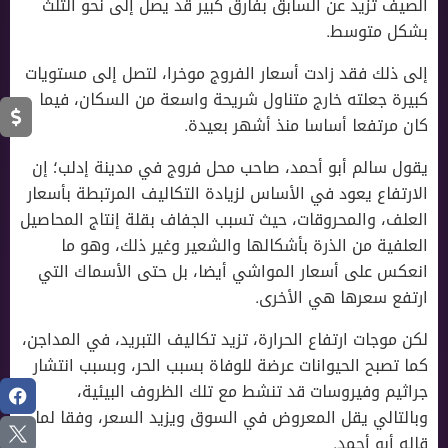
الصيف تزيد عن السابق بفارق كبير قد يصل إلى نحو الثلث
بشكل متوسط.
إلى ذلك فقد زادت أسعار الفروج موخرا، لتصل إلى مستويات
كبيرة جعلته خارج متناول شريحة واسعة من السكان، فيما
كان مرتفعا أساسا منذ أشهر بعيدة.
يقول سالم أبو أحمد، صاحب محل فروج في مدينة إدلب؛ إن
الارتفاع يعود في الأساس لزيادة التكاليف المرتبطة بأسعار
العلف، والمحروقات، حيث تسبب الجفاف بقلة إنتاج المحاصيل
العلفية من الذرة بأشكالها والشعير وغير ذلك، وهو ما
انعكس على أسعار المواشي أيضا، بل حتى الأسماك التي
ارتفع سعرها هي الأخرى.
لكن موجات ارتفاع الحرارة، تزيد تكاليف التبريد، في المداجن،
كما تصبح الحيوانات عرضة للوفاة بسبب الحر، وبسبب انتشار
جراثيم وفيروسات قد تنشط مع تلك الظروف البيئية،
وبالتالي يقل المعروض في السوق ويزيد السعر، وفقا لما
قاله أبو أحمد.