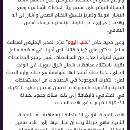
المقبلة التركيز على استمرارية الخدمات الأساسية ومنع
انتشار الأوبئة وتعزيز تنسيق النظام الصحي وأشار إلى أنه
يهدف إلى إيجاد حل للأزمة الإنسانية وإرساء أسس
التعافي.
وفي حديث خاص “
لحلب اليوم
” صرّح المدير الإقليمي لمنظمة
سامز الدكتور مازن كوارة قائلاً: نحن أجرينا في منظمة سامز
تقييم احتياج العديد من المحافظات، شمل جميع المحافظات
تقريبًا باستثناء محافظات شمال شرق سوريا، في الوقت
الحالي، لدينا خطة أعتقد أنها متوافقة مع خطة وزارة الصحة
لملء الثغرات الموجودة في الاحتياجات من المستهلكات
الطبية والأدوية والمحروقات، لضمان استمرار توليد الكهرباء
في المشافي، بالإضافة إلى ذلك، هناك جهود لصيانة
الأجهزة الضرورية في هذه المرحلة.
هذه المرحلة الأولى للاستجابة الإسعافية، أما المرحلة
الثانية، فهي مرحلة يجب أن ننظر فيها إلى إعادة تفعيل
المشافي المركزية وزيادة عدد المراكز الصحية الفعالة،