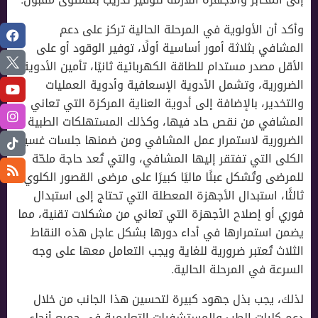
وأكد أن الأولوية في المرحلة الحالية تركز على دعم
المشافي بثلاثة أمور أساسية أولًا، توفير الوقود أو على
الأقل مصدر مستدام للطاقة الكهربائية ثانيًا، تأمين الأدوية
الضرورية، وتشمل الأدوية الإسعافية وأدوية العمليات
والتخدير، بالإضافة إلى أدوية العناية المركزة التي تعاني
المشافي من نقص حاد فيها، وكذلك المستهلكات الطبية
الضرورية لاستمرار عمل المشافي ومن ضمنها جلسات غسيل
الكلى التي تفتقر إليها المشافي، والتي تُعد حاجة ملحّة
للمرضى وتُشكل عبئًا ماليًا كبيرًا على مرضى القصور الكلوي،
ثالثًا، استبدال الأجهزة المعطلة التي تحتاج إلى استبدال
فوري أو إصلاح الأجهزة التي تعاني من مشكلات تقنية، مما
يضمن استمرارها في أداء دورها بشكل عاجل هذه النقاط
الثلاث تُعتبر ضرورية للغاية ويجب التعامل معها على وجه
السرعة في المرحلة الحالية.
لذلك، يجب بذل جهود كبيرة لتحسين هذا الجانب من خلال
دعم كليات الطب والمستشفيات التعليمية في جميع أنحاء