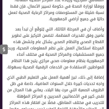
ووفقًا لوزارة الصحة في حكومة تسيير الأعمال، فإن فقط
نسبة ضئيلة من المستوصفات ومراكز الرعاية الصحية تعمل
حاليًا في جميع أراضي الجمهورية.
وأضاف أن في المرحلة الثالثة، التي يُتوقّع أن تبدأ بعد
عامين وفق تقديرات المنظمة، تتضمن التركيز على تطوير
القطاع الصحي والنظام الصحي بشكل عام وتشمل هذه
المرحلة استكمال العمل على نظم المعلومات الصحية، وربط
جميع المستشفيات والمراكز الصحية في مختلف أنحاء
الجمهورية بنظام معلومات صحي مركزي يتيح هذا النظام
للمواطنين الاستفادة من الخدمات الرقمية الصحية بسهولة.
إضافة إلى ذلك، تبرز أهمية العمل على التعليم الطبي الذي
واجه تحديات كبيرة خلال السنوات الماضية، خاصة في ظل
الظروف الصعبة التي مرت بها البلاد، يعاني هذا المجال من
نقص كبير في الأخصائيين المدربين و المراكز المؤهلة
للتدريب في مختلف المناطق، فضلًا عن افتقار هذه المراكز
إلى المخابر والأجهزة اللازمة لتوفير تدريب بمستوى مقبول.