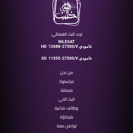
تردد البث الفضائي:
NILESAT
12688-27500/V عامودي
HD
11555-27500/V عامودي
SD
من نحن
مراسلونا
منصاتنا
البث الحي
وظائف شاغرة
شركاؤنا
تواصل معنا