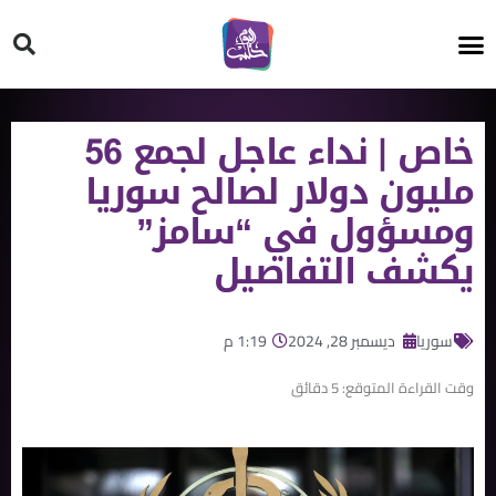
HT ON #
خاص | نداء عاجل لجمع 56
مليون دولار لصالح سوريا
ومسؤول في “سامز”
يكشف التفاصيل
سوريا
ديسمبر 28, 2024
1:19 م
وقت القراءة المتوقع:
5
دقائق