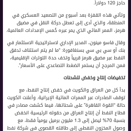
حاجز 120 دولاراً.
وتأتي هذه القفزة بعد أسبوع من التصعيد العسكري في
المنطقة، والذي أدى إلى تعطل حركة النقل في مضيق
هرمز، الممر المائي الذي يمر عبره خُمس الإمدادات العالمية.
وقال فاسو مينون، المدير الإداري لاستراتيجية الاستثمار في
بنك أو سي بي سي بسنغافورة: “ما لم يتم استئناف تدفق
النفط عبر مضيق هرمز قريباً وتخف حدة التوترات الإقليمية،
فمن المرجح أن يستمر الضغط التصاعدي على الأسعار”.
تخفيضات إنتاج وخفض للشحنات
بدأ كل من العراق والكويت في خفض إنتاج النفط، مع
توقف الصادرات عبر الممرات المائية الإيرانية. وأعلنت الكويت
حالة “القوة القاهرة” على شحناتها، فيما كشفت مصادر في
قطاع النفط أن إنتاج العراق من حقوله الرئيسية انخفض
بنسبة 70% ليصل إلى 1.3 مليون برميل يومياً فقط، مع
وصول المخزون النفطي إلى طاقته القصوى في شركة نفط