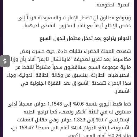
البصرة الحكومية.
ويتوقع محللون أن تضطر الإمارات والسعودية قريباً إلى
خفض الإنتاج أيضاً مع نفاد المخزون النفطي لديهما.
الدولار يتراجع بعد تدخل محتمل للدول السبع
شهدت العملة الخضراء تقلبات حادة، حيث خسرت بعض
مكاسبها بعد تقرير لصحيفة “فاينانشال تايمز” أفاد بأن وزراء
مالية مجموعة السبع سيناقشون سحباً مشتركاً للنفط من
الاحتياطيات الطارئة، بتنسيق من وكالة الطاقة الدولية، وجاء
هذا الإجراء لتهدئة الأسواق بعد القفزة الجنونية في
الأسعار.
كما هبط اليورو بنسبة 0.6% إلى 1.1548 دولار، مسجلاً أدنى
مستوى له في ثلاثة أشهر ونصف، كما تراجع الجنيه
الإسترليني 0.7% إلى 1.333 دولار. وفي مقابل العملات
الآسيوية، ارتفع الدولار 0.4% أمام الين مسجلاً 158.47 ين،
وزاد 0.26% أمام الوون الكوري.