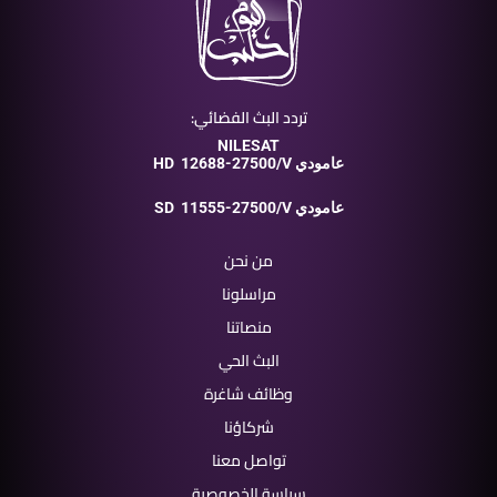
تردد البث الفضائي:
NILESAT
12688-27500/V عامودي
HD
11555-27500/V عامودي
SD
من نحن
مراسلونا
منصاتنا
البث الحي
وظائف شاغرة
شركاؤنا
تواصل معنا
سياسة الخصوصية