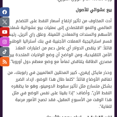
بيع عشوائي للأصول
أدت المخاوف من تأثير ارتفاع أسعار النفط على التضخم
العالمي والنمو الاقتصادي إلى عمليات بيع عشوائية شملت
الأسهم والسندات والمعادن الثمينة. وعلق راي أتريل، رئيس
قسم استراتيجية العملات الأجنبية في بنك أستراليا الوطني،
قائلاً: “لا ينقص الدولار أي عامل دعم من اعتبارات الملاذ
الآمن التقليدية، ومن الواضح أن وضع الولايات المتحدة بين
مصدري الطاقة يتناقض تماماً مع وضع معظم دول أوروبا”.
وحذر مايكل إيفري، كبير المحللين العالميين في رابوبنك، من
تفاقم الأوضاع قائلاً: “كلما طال هذا الوضع، ازداد الضرر
بشكل متسارع مثل تأثير سقوط الدومينو، وهو ما يظهره
النفط الآن”. وأضاف: “إذا بقينا على نفس الوضع في مثل
هذا الوقت من الأسبوع المقبل، فقد تصبح الأمور مرعبة
للغاية”.