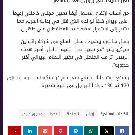
تغير القيادة في إيران يصعد بالأسعار
من أسباب ارتفاع الأسعار أيضاً تعيين مجتبى خامنئي زعيماً
أعلى لإيران خلفاً لوالده الذي قتل في بداية الحرب، مما
يشير إلى استمرار قبضة غلاة المحافظين على طهران.
وقال ساتورو يوشيدا، محلل السلع في شركة راكوتين
سيكيوريتيز: “مع تعيين نجل الزعيم الراحل، أصبح هدف
الرئيس ترامب المتمثل في تغيير النظام الإيراني أكثر
صعوبة”.
وتوقع يوشيدا أن يرتفع سعر خام غرب تكساس الوسيط إلى
120 ثم 130 دولاراً للبرميل في فترة قصيرة.
الكلمات المفتاحية:
إيران
الطاقة
النفط
مضيق هرمز