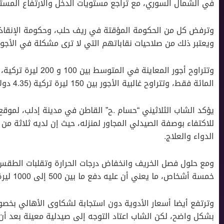
في الشمال السوري، مع تراجع مستويات الدخل والارتفاع المستم
وترفض كل من الحكومة المؤقتة في ريف حلب، وحكومة الإنقاذ 
ويعتبر ذلك من صلاحيات نقاباتهم التي لا ترى مشكلة في الأجور 
وتتراوح أجور المعاينة
المائة فقط، وتتراوح غالبية الأجور بين 150 ليرة تركية (4.35 دولار) و 200 ليرة تركية (5.8 دولار).
يؤكد الشاب الثلاثيني “حسام .ح” القاطن في مدينة إدلب، لموق
للاكتفاء بوصفة الصيدلي المجاور لمنزله، حيث إن لديه ثلاثة من
الدواء والعلاج.
ومع حلول فصل الخريف وانخفاض درجات الحرارة وتقلبات الطقس، 
خمسة أشخاص، ما يعني أن عليه دفع ما بين 500 إلى 1000 ليرة لأجور المعاينة فقط، فضلا عن ثمن الدواء.
وترتفع أيضا أسعار الأدوية دون استجابة لشكاوى الأهالي بخصو
بشكل واضح، لكن الشاب اعتاد التوجه إلى صيدلية معينة بعد أن