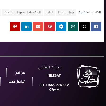
الكلمات المفتاحية:
أخبار سوريا
إدلب
الحكومة السورية المؤقتة
تردد البث الفضائي:
من نحن
NILESAT
تواصل معنا
SD
11555-27500/V
عامودي