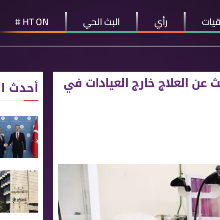
قيات
رأي
البث الحي
HT ON #
ث عن العلاج خارج العيادات في
أحدث ال