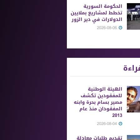
الحكومة السورية
تخطط لمشاريع بملايين
الدولارات في دير الزور
2026-08-06
راءة
الهيئة الوطنية
للمفقودين تكشف
مصير بسام بحرة وابنه
المفقودان منذ عام
2013
2026-08-04
تقديم طلبات معادلة