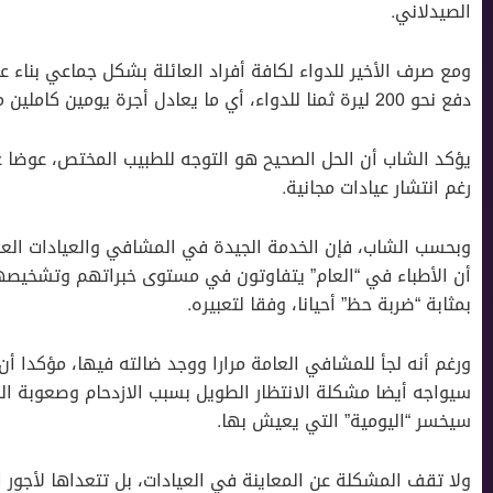
الصيدلاني.
ومع صرف الأخير للدواء لكافة أفراد العائلة بشكل جماعي بنا
دفع نحو 200 ليرة ثمنا للدواء، أي ما يعادل أجرة يومين كاملين من العمل.
يؤكد الشاب أن الحل الصحيح هو التوجه للطبيب المختص، عوضا
رغم انتشار عيادات مجانية.
وبحسب الشاب، فإن الخدمة الجيدة في المشافي والعيادات العام
أن الأطباء في “العام” يتفاوتون في مستوى خبراتهم وتشخيصهم
بمثابة “ضربة حظ” أحيانا، وفقا لتعبيره.
ورغم أنه لجأ للمشافي العامة مرارا ووجد ضالته فيها، مؤكدا أن ه
سيواجه أيضا مشكلة الانتظار الطويل بسبب الازدحام وصعوبة الحج
سيخسر “اليومية” التي يعيش بها.
ولا تقف المشكلة عن المعاينة في العيادات، بل تتعداها لأجو