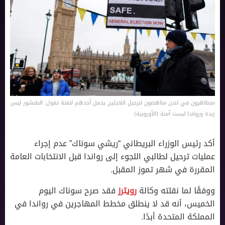
متظاهرون في لندن مناهضون لترحيل اللاجئين يحمل أحدهم لافتة تقول: الطبشور ليس
زبدة ورواندا ليست آمنة (الأوروبية)
أكد رئيس الوزراء البريطاني “ريشي سوناك” عدم إجراء
عمليات ترحيل لطالبي اللجوء إلى رواندا قبل الانتخابات العامة
المقررة في شهر تموز المقبل.
ووفقًا لما نقلته وكالة
رويترز
فقد صرح سوناك اليوم
الخميس، أنه قد لا ينطلق مخطط المهاجرين في رواندا في
المملكة المتحدة أبدًا.