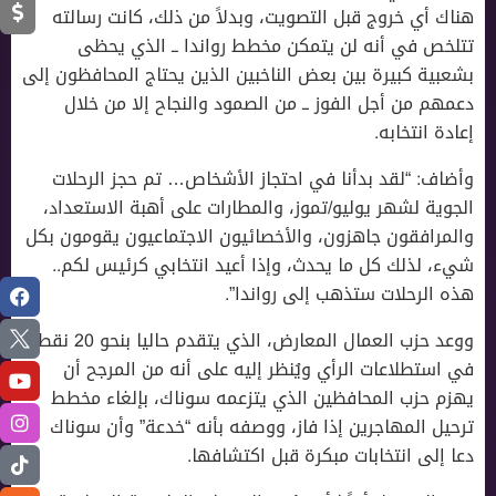
هناك أي خروج قبل التصويت، وبدلاً من ذلك، كانت رسالته
تتلخص في أنه لن يتمكن مخطط رواندا ــ الذي يحظى
بشعبية كبيرة بين بعض الناخبين الذين يحتاج المحافظون إلى
دعمهم من أجل الفوز ــ من الصمود والنجاح إلا من خلال
إعادة انتخابه.
وأضاف: “لقد بدأنا في احتجاز الأشخاص… تم حجز الرحلات
الجوية لشهر يوليو/تموز، والمطارات على أهبة الاستعداد،
والمرافقون جاهزون، والأخصائيون الاجتماعيون يقومون بكل
شيء، لذلك كل ما يحدث، وإذا أعيد انتخابي كرئيس لكم..
هذه الرحلات ستذهب إلى رواندا”.
ووعد حزب العمال المعارض، الذي يتقدم حاليا بنحو 20 نقطة
في استطلاعات الرأي ويُنظر إليه على أنه من المرجح أن
يهزم حزب المحافظين الذي يتزعمه سوناك، بإلغاء مخطط
ترحيل المهاجرين إذا فاز، ووصفه بأنه “خدعة” وأن سوناك
دعا إلى انتخابات مبكرة قبل اكتشافها.