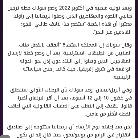
وبعد توليه منصبه في أكتوبر 2022 وضع سوناك خطة ترحيل
طالبي اللجوء والمهاجرين الذين وصلوا بريطانيا إلى راوندا
معتبرا أن هذه الخطة “ستضع حدًا لآلاف طالبي اللجوء
القادمين عبر البحر”.
وقال سوناك إن المملكة المتحدة “أنفقت بالفعل مئات
الملايين من الجنيهات الاسترلينية” بعد أن وضع خطة لإرسال
المهاجرين الذين وصلوا إلى البلاد دون إذن نحو الدولة
الواقعة في شرق إفريقيا، حيث كانت إحدى سياساته
الرئيسية.
وفي أبريل/نيسان، وعد سوناك بأن الرحلات الأولى ستنطلق
في غضون 10 إلى 12 أسبوعا، بعد أن أقر البرلمان أخيرا
قانونا يهدف إلى التغلب على العقبات القانونية التي أعاقت
الخطة لأكثر من عامين.
لكن بعد إعلانه يوم الأربعاء أن بريطانيا ستتوجه إلى صناديق
الاقتراع في الرابع من يوليو/تموز، حيث قال إنه لن يكون