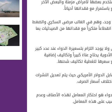
تخدم بعضها ﻷمراض مزمنة والبعض الآخر
تمرار مع فقدانها أحياناً.
إن وجد، وهم في الغالب مرضى السكري والضغط
اعاً متكرراً مع فقدانها من الصيدليات بما
لا يوجد التزام بتسعيرة الدواء عند عدد كبير
وية يحتاج عناءً كبيراً وتكاليف إضافية
ع سعرها لتغطية تكاليف شحنها.
ابل الدولار اﻷمريكي حيث يتم تعديل النشرات
اختلاف أسعار الصرف.
واء هو احتكار المعامل لهذه الأصناف وعدم
حسيب على هذه المعامل.