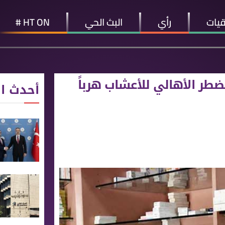
قيات
رأي
البث الحي
HT ON #
طر اﻷهالي للأعشاب هرباً
أحدث ال