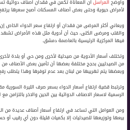
وأوضح
المراسل
أن المعاناة تكمن في فقدان أصناف دوائية تس
لأمراض حيوية وحتى بعض أصناف المسكنات أصبح سعرها يرتفع باس
ويعاني أكثر المرضى من فقدان أو ارتفاع سعر الدواء الخاص 
والقلب ومرضى الكلى، حيث أن أدوية مثل هذه اﻷمراض تشهد انقط
فيها المركزية الرئيسية بالعاصمة دمشق.
وتختلف أسعار الأدوية من صيدلية لأخرى ومن حي أو بلدة لأخرى و
من الصيدليين بحجج مختلفة بعضها أن تأمين بعض الأصناف من الأد
وبعضها يتم تهريبها من لبنان بعد عدم توفرها وهذا يتطلب رف
وترتبط قضية ارتفاع أسعار الدواء بسعر صرف الليرة السورية مق
الرسمية لاسعار الاصناف الدوائية بين الحين والاخر بالتزامن مع 
ومن العوامل التي تساعد في ارتفاع أسعار أصناف عديدة من الد
بيعها وتوزيعها للصيدليات إلا بكميات قليلة دون أي رقيب أو 