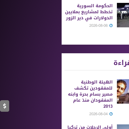
الحكومة السورية
تخطط لمشاريع بملايين
الدولارات في دير الزور
2026-08-06
راءة
الهيئة الوطنية
للمفقودين تكشف
مصير بسام بحرة وابنه
المفقودان منذ عام
2013
2026-08-04
أولى الرحلات من ‏تركيا