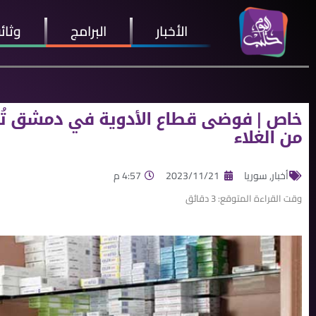
الأخبار
البرامج
وثائ
خاص | فوضى قطاع اﻷدوية في دمشق تُض
من الغلاء
أخبار
,
سوريا
2023/11/21
4:57 م
وقت القراءة المتوقع:
3
دقائق