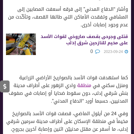
وأشار “الدفاع المدني” إلى فرقه أسعفت المصابين إلى
المشافي وتفقدت الأماكن التي طالها القصف، وتأكّدت من
عدم وجود إصابات أخرى.
قتلى وجرحى بقصف صاروخي لقوات الأسد
على مخيم للنازحين شرق إدلب
0
2023-09-24
كما استهدفت قوات الأسد بالصواريخ الأراضي الزراعية
ومنزل سكني في
منطقة
وادي الزهور على أطراف مدينة
بنش شرقي إدلب، دون سقوط ضحايا أو إصابات في صفوف
المدنيين، حسبما أورد “الدفاع المدني”.
وفي 24 من أيلول الماضي، قصفت قوات الأسد بالصواريخ
مخيماً في منطقة الإسكان على أطراف مدينة سرمين شرقي
إدلب، ما أسفر عن مقتل مدنييّن اثنين وإصابة آخرين بجروح،