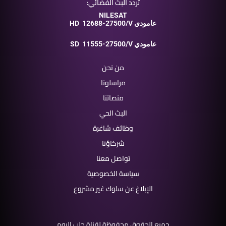
تردد البث الفضائي:
NILESAT
12688-27500/V عامودي
HD
11555-27500/V عامودي
SD
من نحن
مراسلونا
منصاتنا
البث الحي
وظائف شاغرة
شركاؤنا
تواصل معنا
سياسة الخصوصية
الإبلاغ عن سلوك غير مشروع
جميع الحقوق محفوظة لقناة حلب اليوم