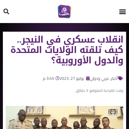
HT ON #
انقلاب عسكري في النيجر..
كيف تلقته الولايات المتحدة
والدول اﻷوروبية؟
أخبار
,
عربي ودولي
يوليو 27, 2023
3:45 م
وقت القراءة المتوقع:
3
دقائق