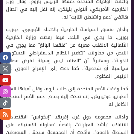
وأعلنت الولايات المتحدة دعمها للرئيس بازوم، وقال وزير
الخارجية الأمريكي، أنتوني بلينكن، إنه نقل إليه في اتصال
هاتفي “دعم واشنطن الثابت” له.
وأدان منسق السياسة الخارجية بالاتحاد الأوروبي، جوزيب
بوريل، ما يجري في البلاد، فيما رفضت وزارة الخارجية
الألمانية الانقلاب معربة عن “قلقها البالغ” مما يجري في
النيجر، من محاولات “لتغيير النظام الديمقراطي الدستوري
للدولة”، ومعتبرةً أن “العنف ليس وسيلة لفرض مصالح
سياسية أو شخصية”، كما دعت إلى الإفراج الفوري عن
الرئيس المخلوع.
كما وقفت الأمم المتحدة إلى جانب بازوم، وقال أمينها العام
أنطونيو غوتيريش، إنه تحدث إليه وعرض دعم الأمم المتحدة
الكامل له.
وأدانت مجموعة دول غرب إفريقيا “إيكواس” الاقتصادية
الانقلاب “بأشد العبارات”، رافضةً “محاولة الاستيلاء على
السلطة بالقوة”، وأكدت أن المجموعة ستحمّل المتورطين