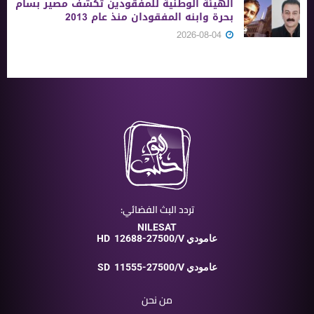
الهيئة الوطنية للمفقودين تكشف مصير بسام
بحرة وابنه المفقودان منذ عام 2013
2026-08-04
تردد البث الفضائي:
NILESAT
12688-27500/V عامودي
HD
11555-27500/V عامودي
SD
من نحن