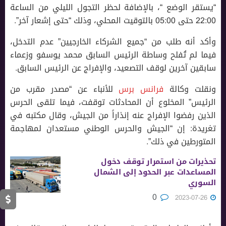
“يستقر الوضع “، باﻹضافة لحظر التجول الليلي من الساعة
22:00 حتى 05:00 بالتوقيت المحلي، وذلك “حتى إشعار آخر”.
وأكد أنه طلب من “جميع الشركاء الخارجيين” عدم التدخل،
فيما لم تُفلح وساطة الرئيس السابق محمد يوسفو وزعماء
سابقين آخرين لوقف التصعيد، واﻹفراج عن الرئيس السابق.
ونقلت وكالة
فرانس برس
للأنباء عن “مصدر مقرب من
الرئيس” المخلوع أن المحادثات توقفت، فيما تلقى الحرس
الذين رفضوا الإفراج عنه إنذاراً من الجيش، وقال مكتبه في
تغريدة: إن “الجيش والحرس الوطني مستعدان لمهاجمة
المتورطين في ذلك”.
تحذيرات من استمرار توقف دخول
المساعدات عبر الحدود إلى الشمال
السوري
0
2023-07-26