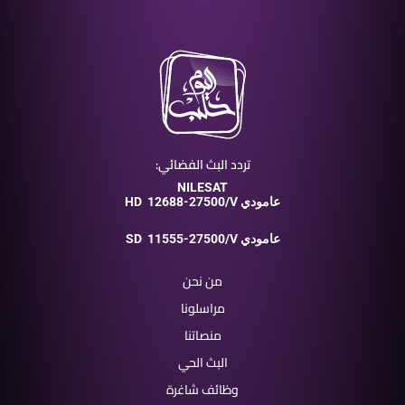
تردد البث الفضائي:
NILESAT
12688-27500/V عامودي
HD
11555-27500/V عامودي
SD
من نحن
مراسلونا
منصاتنا
البث الحي
وظائف شاغرة