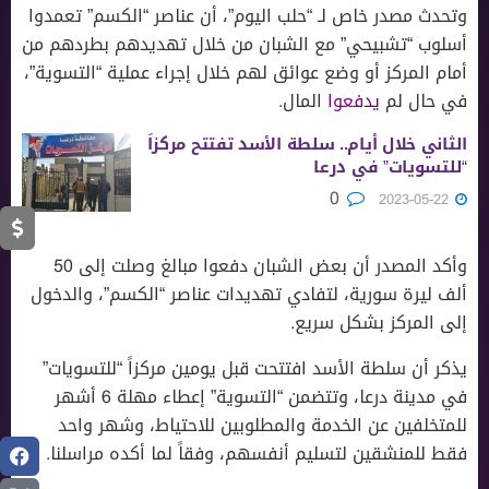
وتحدث مصدر خاص لـ “حلب اليوم”، أن عناصر “الكسم” تعمدوا
أسلوب “تشبيحي” مع الشبان من خلال تهديدهم بطردهم من
أمام المركز أو وضع عوائق لهم خلال إجراء عملية “التسوية”،
في حال لم
يدفعوا
المال.
الثاني خلال أيام.. سلطة الأسد تفتتح مركزاً
“للتسويات” في درعا
0
2023-05-22
وأكد المصدر أن بعض الشبان دفعوا مبالغ وصلت إلى 50
ألف ليرة سورية، لتفادي تهديدات عناصر “الكسم”، والدخول
إلى المركز بشكل سريع.
يذكر أن سلطة الأسد افتتحت قبل يومين مركزاً “للتسويات”
في مدينة درعا، وتتضمن “التسوية” إعطاء مهلة 6 أشهر
للمتخلفين عن الخدمة والمطلوبين للاحتياط، وشهر واحد
فقط للمنشقين لتسليم أنفسهم، وفقاً لما أكده مراسلنا.