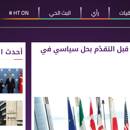
قيات
رأي
البث الحي
HT ON #
ر قبل التقدّم بحل سياسي في
أحدث ال