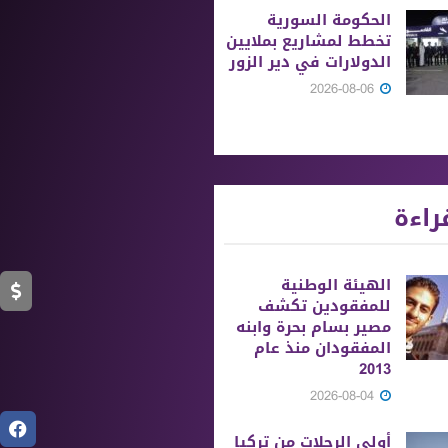
الحكومة السورية
تخطط لمشاريع بملايين
الدولارات في دير الزور
2026-08-06
راءة
الهيئة الوطنية
للمفقودين تكشف
مصير بسام بحرة وابنه
المفقودان منذ عام
2013
2026-08-04
أولى الرحلات من ‏تركيا