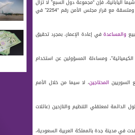
ما اليابانية، فإن “مجموعة دول السبع” لا تزال
ملتزمة بشدّة بعملية سياسية شاملة تسهلها الأمم المتحدة ومتسقة مع قرار مجلس الأمن رقم “2254” في
بيع
والمساعدة
في إعادة الإعمار، بمجرد تحقيق
لكيميائية”، ومساءلة المسؤولين عن استخدام
ع السوريين
المحتاجين
، لا سيما من خلال الأمم
ول الدائمة لمعتقلي التنظيم والنازحين (عائلات
قدت في مدينة جدة بالمملكة العربية السعودية،