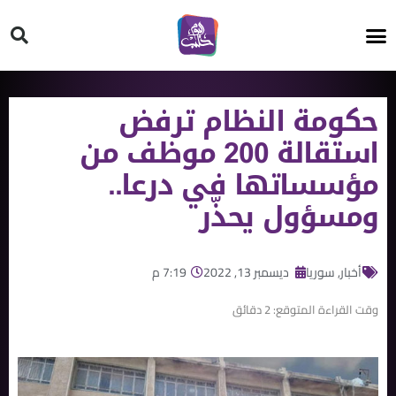
HT ON #
حكومة النظام ترفض
استقالة 200 موظف من
مؤسساتها في درعا..
ومسؤول يحذّر
أخبار
,
سوريا
ديسمبر 13, 2022
7:19 م
وقت القراءة المتوقع:
2
دقائق