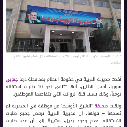
"الشرق الأوسط: حكومة النظام ترفض 200 طلب استقالة خلال شهر تشرين الثاني
الماضي
أكدت مديرية التربية في حكومة النظام بمحافظة درعا
جنوبي
سوريا، أمس الاثنين، أنها تتلقى نحو 10 طلبات استقالة
يومياً، وذلك بسبب قلة الرواتب التي يتقاضها الموظفين.
ونقلت
صحيفة
“الشرق الأوسط” عن موظفة في المديرية لم
تُسمها – قولها، إن مديرية التربية ترفض جميع طلبات
الاستقالة لعدم وجود بديل، مشيرةً إلى أن عدد طلبات