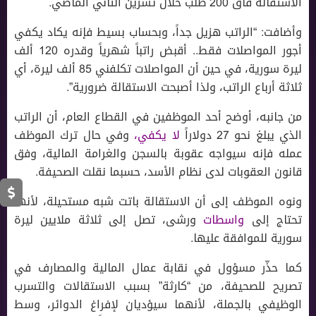
الاستقالة فاق 200 طلب خلال تشرين الثاني الماضي.
وأضافت: “الراتب هزيل جداً، وبحساب بسيط فإنه يكاد يكفي
أجور المواصلات فقط.. أقبض راتباً شهرياً وقدره 120 ألف
ليرة سورية، في حين أن المواصلات تكلفني 85 ألف ليرة، أي
ثلاثة أرباع الراتب، ولذا أصبحت الاستقالة ضرورية”.
من جانبه، أوضح أحد الموظفين في القطاع العام، أن الراتب
الذي يبلغ نحو 27 دولاراً
لا يكفي،
وفي حال ترك الموظف
عمله فإنه سيواجه عقوبة بالسجن والغرامة المالية، وفق
قانون العقوبات لدى نظام الأسد، حسبما نقلت الصحيفة.
ونوه الموظف إلى أن الاستقالة باتت شبه مستحيلة، لأنها
تحتاج إلى
واسطات
ورشى، تصل إلى ثلاثة ملايين ليرة
سورية للموافقة عليها.
كما حذّر مسؤول في نقابة عمال المالية والمصارف في
تصريح للصحيفة، من “كارثة” بسبب الاستقالات والتسرب
الوظيفي بالجملة، لأنهما سيؤديان لإفراغ الدوائر، وسط