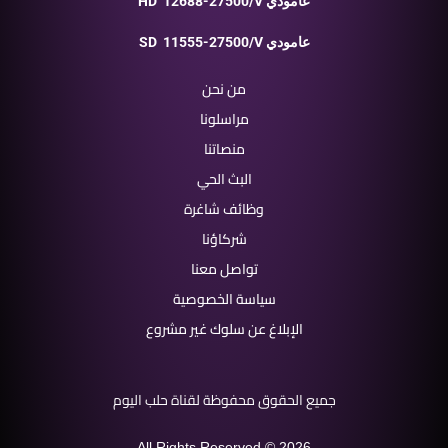
12688-27500/V عامودي
HD
11555-27500/V عامودي
SD
من نحن
مراسلونا
منصاتنا
البث الحي
وظائف شاغرة
شركاؤنا
تواصل معنا
سياسة الخصوصية
الإبلاغ عن سلوك غير مشروع
جميع الحقوق محفوظة لقناة حلب اليوم
All Rights Reserved © 2026