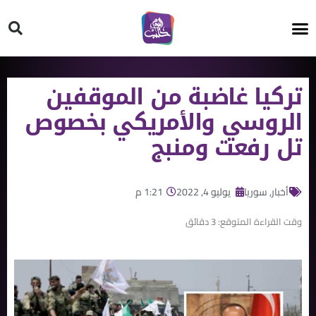
HT ON #
تركيا غاضبة من الموقفين
الروسي واﻷمريكي بخصوص
تل رفعت ومنبج
أخبار
,
سوريا
يوليو 4, 2022
1:21 م
وقت القراءة المتوقع:
3
دقائق