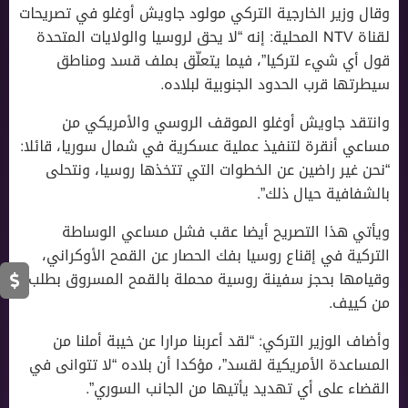
وقال وزير الخارجية التركي مولود جاويش أوغلو في تصريحات
لقناة NTV المحلية: إنه “لا يحق لروسيا والولايات المتحدة
قول أي شيء لتركيا”، فيما يتعلّق بملف قسد ومناطق
سيطرتها قرب الحدود الجنوبية لبلاده.
وانتقد جاويش أوغلو الموقف الروسي واﻷمريكي من
مساعي أنقرة لتنفيذ عملية عسكرية في شمال سوريا، قائلا:
“نحن غير راضين عن الخطوات التي تتخذها روسيا، ونتحلى
بالشفافية حيال ذلك”.
ويأتي هذا التصريح أيضا عقب فشل مساعي الوساطة
التركية في إقناع روسيا بفك الحصار عن القمح اﻷوكراني،
وقيامها بحجز سفينة روسية محملة بالقمح المسروق بطلب
من كييف.
وأضاف الوزير التركي: “لقد أعربنا مرارا عن خيبة أملنا من
المساعدة الأمريكية لقسد”، مؤكدا أن بلاده “لا تتوانى في
القضاء على أي تهديد يأتيها من الجانب السوري”.